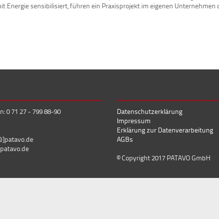
nergie sensibilisiert, führen ein Praxisprojekt im eigenen Unternehmen d
n: 0 71 27 - 799 88-90
Datenschutzerklärung
Impressum
Erklärung zur Datenverarbeitung
@]patavo.de
AGBs
patavo.de
© Copyright 2017 PATAVO GmbH