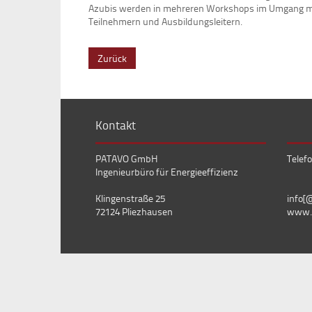
Azubis werden in mehreren Workshops im Umgang mit E
Teilnehmern und Ausbildungsleitern.
Zurück
Kontakt
PATAVO GmbH
Telefo
Ingenieurbüro für Energieeffizienz
Klingenstraße 25
info[
72124 Pliezhausen
www.