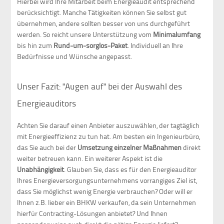
Hierbei wird Ihre Mitarbeit beim Energieaudit entsprechend
berücksichtigt. Manche Tätigkeiten können Sie selbst gut
übernehmen, andere sollten besser von uns durchgeführt
werden. So reicht unsere Unterstützung vom
Minimalumfang
bis hin zum
Rund-um-sorglos-Paket
. Individuell an Ihre
Bedürfnisse und Wünsche angepasst.
Unser Fazit: "Augen auf" bei der Auswahl des
Energieauditors
Achten Sie darauf einen Anbieter auszuwählen, der tagtäglich
mit Energieeffizienz zu tun hat. Am besten ein Ingenieurbüro,
das Sie auch bei der
Umsetzung einzelner Maßnahmen
direkt
weiter betreuen kann. Ein weiterer Aspekt ist die
Unabhängigkeit
. Glauben Sie, dass es für den Energieauditor
Ihres Energieversorgungsunternehmens vorrangiges Ziel ist,
dass Sie möglichst wenig Energie verbrauchen? Oder will er
Ihnen z.B. lieber ein BHKW verkaufen, da sein Unternehmen
hierfür Contracting-Lösungen anbietet? Und Ihnen