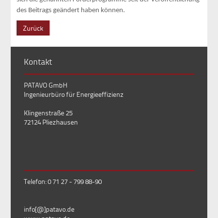
des Beitrags geändert haben können.
Zurück
Kontakt
PATAVO GmbH
Ingenieurbüro für Energieeffizienz
Klingenstraße 25
72124 Pliezhausen
Telefon: 0 71 27 - 799 88-90
info[@]patavo.de