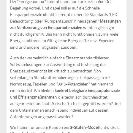
Der "Energieauditor" kommt dann nur zur kurzen Vor-Ort-
Begehung vorbei. Und dabei soll er auf die Schnelle
Einsparpotenziale identifizieren, die über die Standards "LED-
Beleuchtung" oder "Pumpentausch" hinausgehen?
Messungen
zur Verifizierung von Einsparpotenzialen
werden gleich gar
nicht durchgeführt. Das kann nicht funktionieren, zumal viele
Energieauditoren im Alltag keine Energieeffizienz-Experten
sind und andere Tätigkeiten ausüben.
Auch der vermeintlich einfache Einsatz standardisierter
Softwarelösungen zur Auswertung und Erstellung des
Energieauditberichts ist kritisch zu betrachten. Von
seitenlangen Standardformulierungen, Textpassagen mit
Normbezug, Tabellen und "0815-Potenzialen" hat niemand
einen Vorteil. Wo bleiben
konkret belegbare Einsparpotenziale
und Effizienzmaßnahmen
, die technisch durchleuchtet,
ausgearbeitet und auf Wirtschaftlichkeit geprüft wurden? Und
dem Unternehmen anschließend individuell auf dessen
Anforderungen angepasst wurden?
Wir haben für unsere Kunden ein
3-Stufen-Modell
entwickelt.