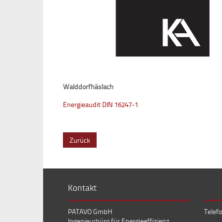
Walddorfhäslach
Energieaudit DIN 16247-1
Zurück
Kontakt
PATAVO GmbH
Telefo
Ingenieurbüro für Energieeffizienz